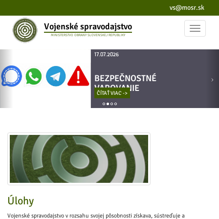
vs@mosr.sk
Vojenské spravodajstvo
Toggle
MINISTERSTVO OBRANY SLOVENSKEJ REPUBLIKY
navigat
17.07.2026
BEZPEČNOSTNÉ
VAROVANIE
ČÍTAŤ VIAC ->
Úlohy
Vojenské spravodajstvo v rozsahu svojej pôsobnosti získava, sústreďuje a