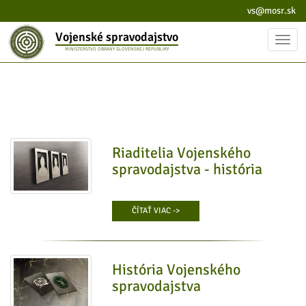
vs@mosr.sk
Vojenské spravodajstvo
Toggl
MINISTERSTVO OBRANY SLOVENSKEJ REPUBLIKY
navig
Riaditelia Vojenského
spravodajstva - história
ČÍTAŤ VIAC ->
História Vojenského
spravodajstva