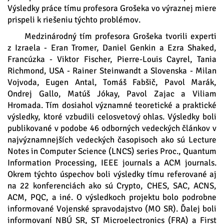
Výsledky práce tímu profesora Grošeka vo výraznej miere
prispeli k riešeniu týchto problémov.
Medzinárodný tím profesora Grošeka tvorili experti
z Izraela - Eran Tromer, Daniel Genkin a Ezra Shaked,
Francúzka - Viktor Fischer, Pierre-Louis Cayrel, Tania
Richmond, USA - Rainer Steinwandt a Slovenska - Milan
Vojvoda, Eugen Antal, Tomáš Fabšič, Pavol Marák,
Ondrej Gallo, Matúš Jókay, Pavol Zajac a Viliam
Hromada. Tím dosiahol významné teoretické a praktické
výsledky, ktoré vzbudili celosvetový ohlas. Výsledky boli
publikované v podobe 46 odborných vedeckých článkov v
najvýznamnejších vedeckých časopisoch ako sú Lecture
Notes in Computer Science (LNCS) series Proc., Quantum
Information Processing, IEEE journals a ACM journals.
Okrem týchto úspechov boli výsledky tímu referované aj
na 22 konferenciách ako sú Crypto, CHES, SAC, ACNS,
ACM, PQC, a iné. O výsledkoch projektu bolo podrobne
informované Vojenské spravodajstvo (MO SR). Ďalej boli
informovaní NBÚ SR, ST Microelectronics (FRA) a First