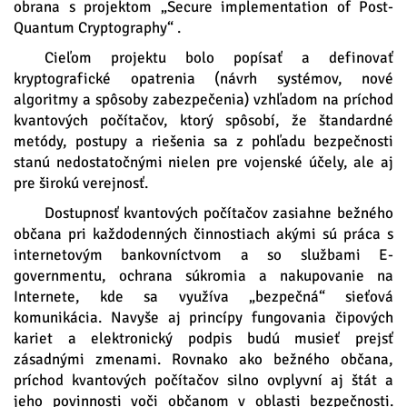
obrana s projektom „Secure implementation of Post-
Quantum Cryptography“ .
Cieľom projektu bolo popísať a definovať
kryptografické opatrenia (návrh systémov, nové
algoritmy a spôsoby zabezpečenia) vzhľadom na príchod
kvantových počítačov, ktorý spôsobí, že štandardné
metódy, postupy a riešenia sa z pohľadu bezpečnosti
stanú nedostatočnými nielen pre vojenské účely, ale aj
pre širokú verejnosť.
Dostupnosť kvantových počítačov zasiahne bežného
občana pri každodenných činnostiach akými sú práca s
internetovým bankovníctvom a so službami E-
governmentu, ochrana súkromia a nakupovanie na
Internete, kde sa využíva „bezpečná“ sieťová
komunikácia. Navyše aj princípy fungovania čipových
kariet a elektronický podpis budú musieť prejsť
zásadnými zmenami. Rovnako ako bežného občana,
príchod kvantových počítačov silno ovplyvní aj štát a
jeho povinnosti voči občanom v oblasti bezpečnosti.