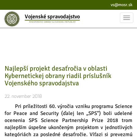
vs@mosr.sk
Vojenské spravodajstvo
Toggl
MINISTERSTVO OBRANY SLOVENSKEJ REPUBLIKY
navig
Najlepší projekt desaťročia v oblasti
Kybernetickej obrany riadil príslušník
Vojenského spravodajstva
22. november 2018
Pri príležitosti 60. výročia vzniku programu Science
for Peace and Security (ďalej len „SPS“) boli udelené
ocenenia SPS Science Partnership Prize 2018 trom
najlepším úspešne ukončeným projektom v jednotlivých
kategóriách za posledné desaťročie. Víťazi si prevezmú